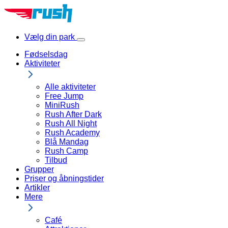
Spring
til
indhold
Vælg din park
Show
Locations
Fødselsdag
Menu
Aktiviteter
Alle aktiviteter
Free Jump
MiniRush
Rush After Dark
Rush All Night
Rush Academy
Blå Mandag
Rush Camp
Tilbud
Grupper
Priser og åbningstider
Artikler
Mere
Café