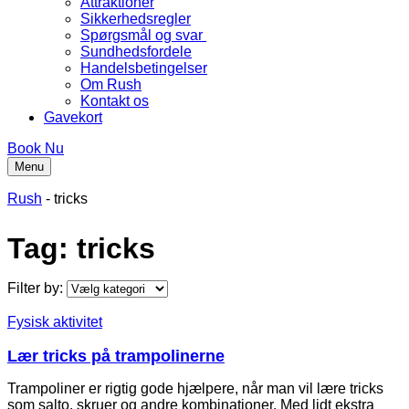
Attraktioner
Sikkerhedsregler
Spørgsmål og svar
Sundhedsfordele
Handelsbetingelser
Om Rush
Kontakt os
Gavekort
Book Nu
Åbn
Luk
Menu
menu
menu
Rush
-
tricks
Tag: tricks
Filter by:
Fysisk aktivitet
Lær tricks på trampolinerne
Trampoliner er rigtig gode hjælpere, når man vil lære tricks
som salto, skruer og andre kombinationer. Med lidt ekstra