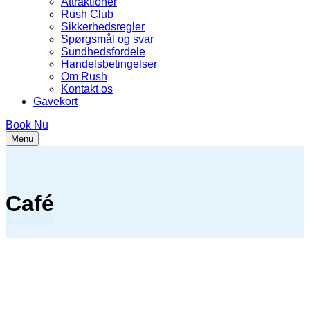
Attraktioner
Rush Club
Sikkerhedsregler
Spørgsmål og svar
Sundhedsfordele
Handelsbetingelser
Om Rush
Kontakt os
Gavekort
Book Nu
Åbn
Luk
Menu
menu
menu
Café