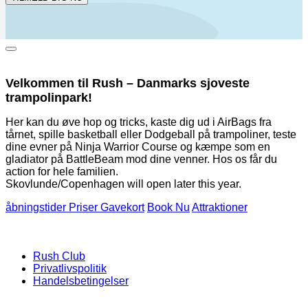
Luk
pop
op-
Velkommen til Rush – Danmarks sjoveste
vinduet
trampolinpark!
Her kan du øve hop og tricks, kaste dig ud i AirBags fra
tårnet, spille basketball eller Dodgeball på trampoliner, teste
dine evner på Ninja Warrior Course og kæmpe som en
gladiator på BattleBeam mod dine venner. Hos os får du
action for hele familien.
Skovlunde/Copenhagen will open later this year.
åbningstider
Priser
Gavekort
Book Nu
Attraktioner
Rush Club
Privatlivspolitik
Handelsbetingelser