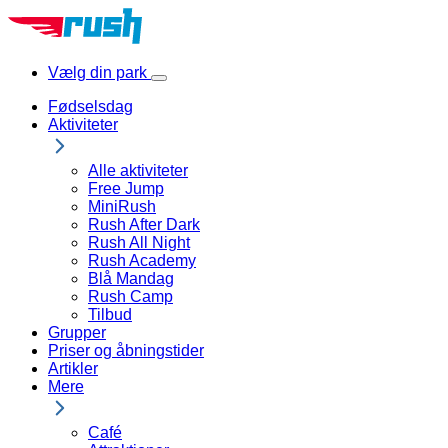
Spring
til
indhold
Vælg din park
Show
Locations
Fødselsdag
Menu
Aktiviteter
Alle aktiviteter
Free Jump
MiniRush
Rush After Dark
Rush All Night
Rush Academy
Blå Mandag
Rush Camp
Tilbud
Grupper
Priser og åbningstider
Artikler
Mere
Café